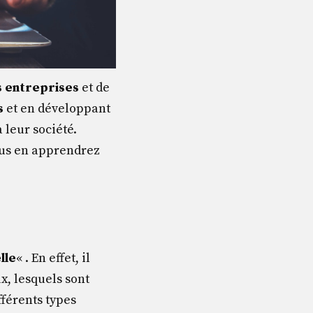
s entreprises
et de
s
et en développant
à leur société.
vous en apprendrez
lle
« . En effet, il
x, lesquels sont
fférents types