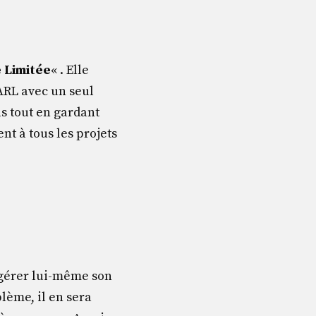
 Limitée
« . Elle
SARL avec un seul
s tout en gardant
nt à tous les projets
e gérer lui-même son
blème, il en sera