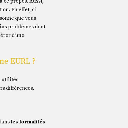
à ce propos. Aussi,
ion. En effet, si
rsonne que vous
tains problèmes dont
pérer d’une
une EURL ?
utilités
rs différences.
 dans
les formalités