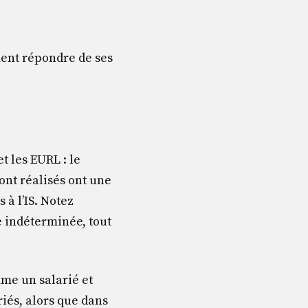
ment répondre de ses
t les EURL : le
sont réalisés ont une
 à l’IS. Notez
e indéterminée, tout
mme un salarié et
riés, alors que dans