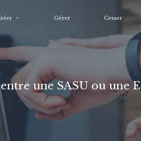
réer
Gérer
Cesser
entre une SASU ou une 