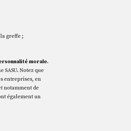
a greffe ;
 personnalité morale
.
une SASU. Notez que
s entreprises, en
met notamment de
s ont également un