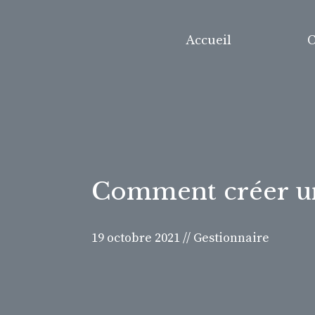
Aller
au
Accueil
C
contenu
Comment créer un
19 octobre 2021
//
Gestionnaire