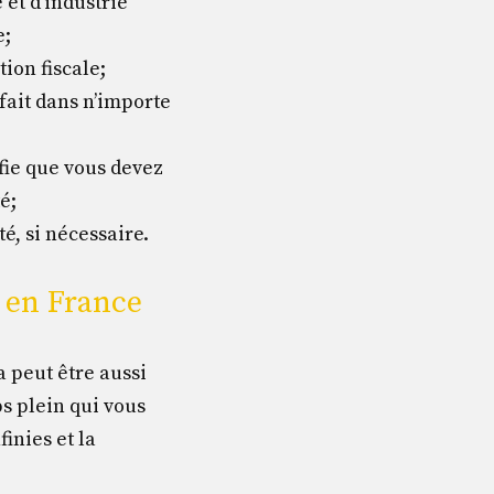
et d’industrie
e;
ion fiscale;
 fait dans n’importe
ifie que vous devez
é;
té, si nécessaire.
 en France
a peut être aussi
ps plein qui vous
finies et la