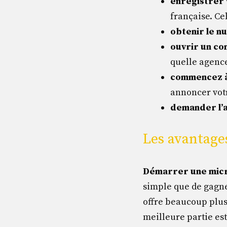
enregistrer 
française. Ce
obtenir le n
ouvrir un c
quelle agenc
commencez à
annoncer votr
demander l’
Les avantage
Démarrer une mic
simple que de gagner
offre beaucoup plus d
meilleure partie es