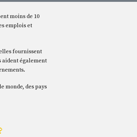
ent moins de 10
es emplois et
elles fournissent
s aident également
ernements.
 le monde, des pays
?