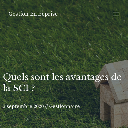
Aller
au
M
Gestion Entreprise
contenu
Quels sont les avantages de
la SCI ?
3 septembre 2020
//
Gestionnaire