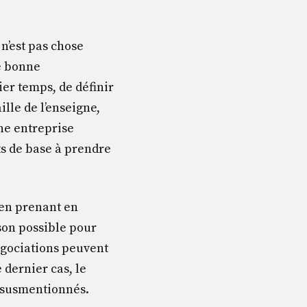
n’est pas chose
ne bonne
ier temps, de définir
aille de l’enseigne,
une entreprise
ts de base à prendre
en prenant en
son possible pour
égociations peuvent
dernier cas, le
s susmentionnés.