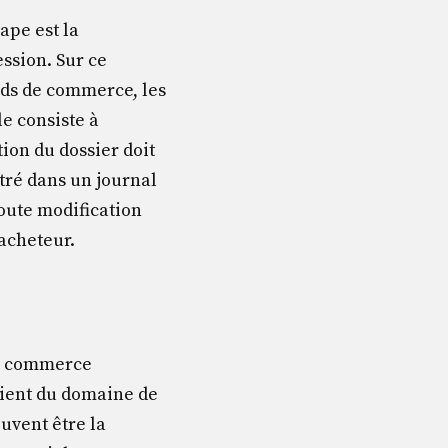
ape est la
ession. Sur ce
nds de commerce, les
lle consiste à
tion du dossier doit
stré dans un journal
Toute modification
’acheteur.
de commerce
ient du domaine de
euvent être la