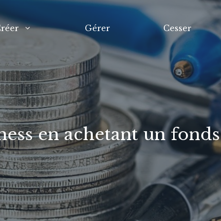
réer
Gérer
Cesser
iness en achetant un fon