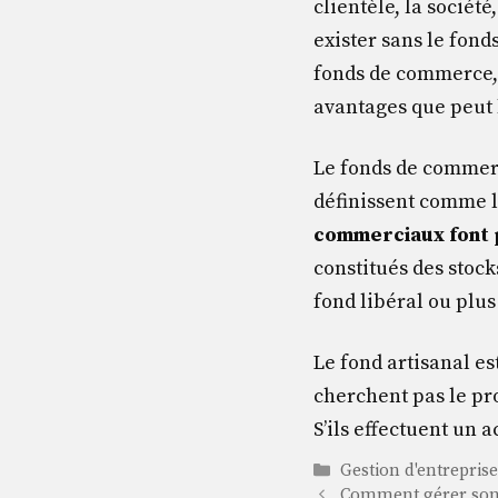
clientèle, la sociét
exister sans le fond
fonds de commerce, s
avantages que peut l
Le fonds de commer
définissent comme le
commerciaux font 
constitués des stock
fond libéral ou plu
Le fond artisanal est
cherchent pas le pro
S’ils effectuent un 
Catégories
Gestion d'entrepris
Comment gérer son 